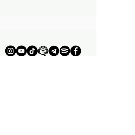
ÚNETE AL MOVIMIENTO
UNIRSE
- xhelix talks -
PODCAST FPV