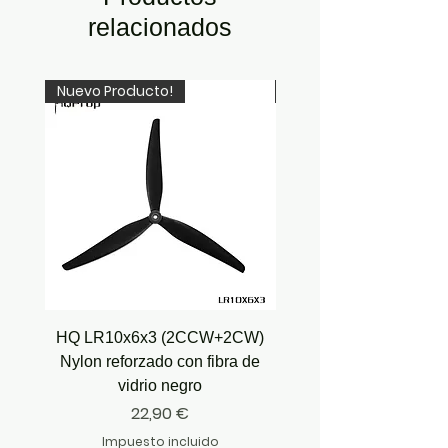
relacionados
Nuevo Producto!
Recién Llegado!
HQ LR10x6x3 (2CCW+2CW)
HQ Juicy Prop J35 (4.9
Nylon reforzado con fibra de
vidrio negro
Precio
22,90 €
Impuesto incluido