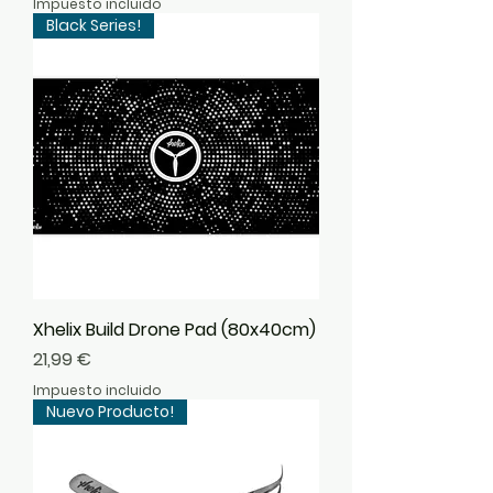
Impuesto incluido
Black Series!
Xhelix Build Drone Pad (80x40cm)
Precio
21,99 €
Impuesto incluido
Nuevo Producto!