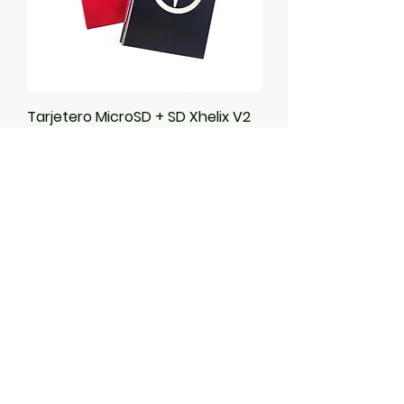
Tarjetero MicroSD + SD Xhelix V2
Precio
12,99 €
Impuesto incluido
Muy útil!