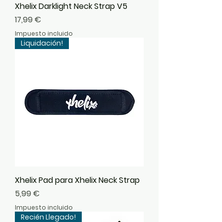
Xhelix Darklight Neck Strap V5
Precio
17,99 €
Impuesto incluido
Liquidación!
Xhelix Pad para Xhelix Neck Strap
Precio
5,99 €
Impuesto incluido
Recién Llegado!