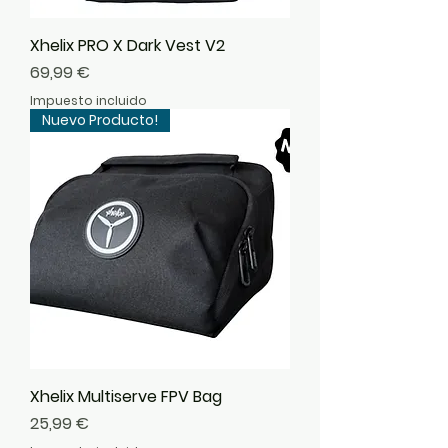
Xhelix PRO X Dark Vest V2
Precio
69,99 €
Impuesto incluido
Nuevo Producto!
Xhelix Multiserve FPV Bag
Precio
25,99 €