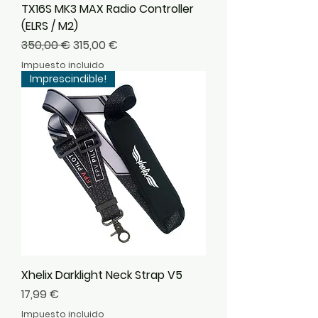
TX16S MK3 MAX Radio Controller
(ELRS / M2)
Precio
Precio de oferta
350,00 €
315,00 €
Impuesto incluido
Imprescindible!
Xhelix Darklight Neck Strap V5
Precio
17,99 €
Impuesto incluido