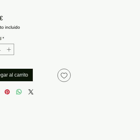
Precio
€
o incluido
d
*
gar al carrito