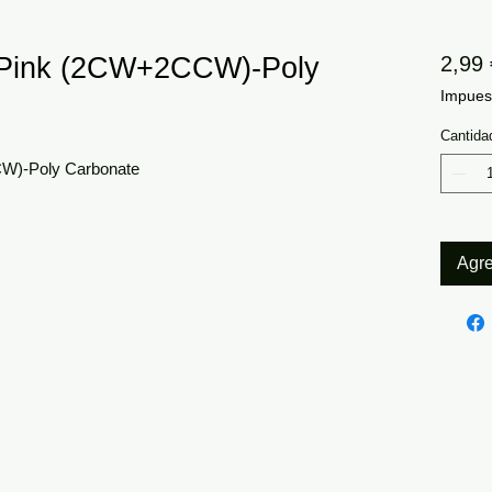
 Pink (2CW+2CCW)-Poly
2,99 
Impuest
Cantida
W)-Poly Carbonate
Agre