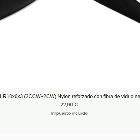
Vista rápida
LR10x6x3 (2CCW+2CW) Nylon reforzado con fibra de vidrio n
Precio
22,90 €
Impuesto incluido