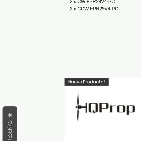
2 x CW FPR29V4-PC
2 x CCW FPR29V4-PC
Nuevo Producto!
RESEÑAS