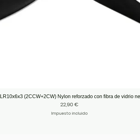
Vista rápida
LR10x6x3 (2CCW+2CW) Nylon reforzado con fibra de vidrio n
Precio
22,90 €
Impuesto incluido