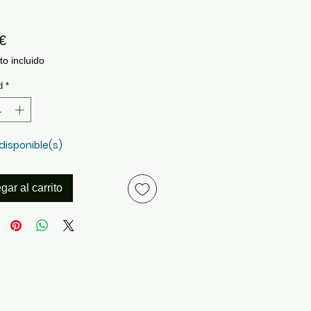
Precio
€
o incluido
d
*
 disponible(s)
gar al carrito