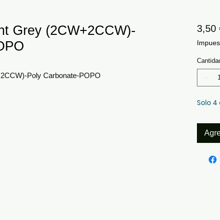
ght Grey (2CW+2CCW)-
3,50 
POPO
Impuest
Cantida
+2CCW)-Poly Carbonate-POPO
Solo 4
Agre