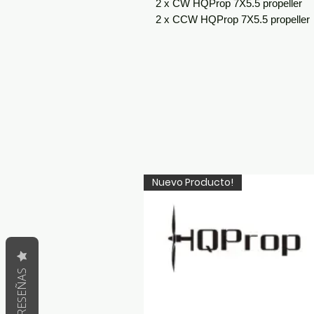
2 x CW HQProp 7X5.5 propeller
2 x CCW HQProp 7X5.5 propeller
Nuevo Producto!
RESEÑAS