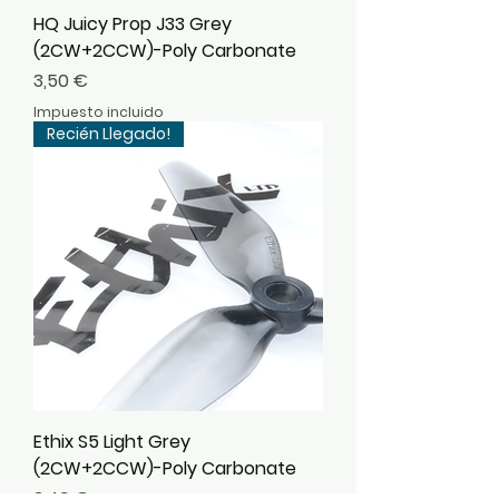
HQ Juicy Prop J33 Grey
(2CW+2CCW)-Poly Carbonate
Precio
3,50 €
Impuesto incluido
Recién Llegado!
Ethix S5 Light Grey
(2CW+2CCW)-Poly Carbonate
Precio
3,49 €