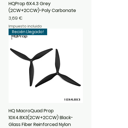
HQProp 6X4.3 Grey
(2CW+2CCW)-Poly Carbonate
Precio
3,69 €
Impuesto incluido
Recién Llegado!
HQ MacroQuad Prop
10X4.8X3(2CW+2CCW) Black-
Glass Fiber Reinforced Nylon