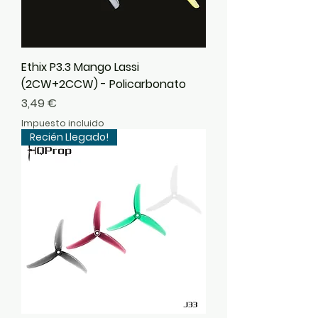
Ethix P3.3 Mango Lassi
(2CW+2CCW) - Policarbonato
Precio
3,49 €
Impuesto incluido
Recién Llegado!