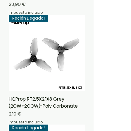
Precio
23,90 €
Impuesto incluido
Recién Llegado!
HQProp RT2.5X2.1X3 Grey
(2CW+2CCW)-Poly Carbonate
Precio
2,19 €
Impuesto incluido
Recién Llegado!