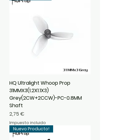
HQ Ultralight Whoop Prop
31MMX3(1.2X1.1X3)
Grey(2CW+2CCW)-PC-0.8MM
Shaft
Precio
2,75 €
Impuesto incluido
Nuevo Producto!