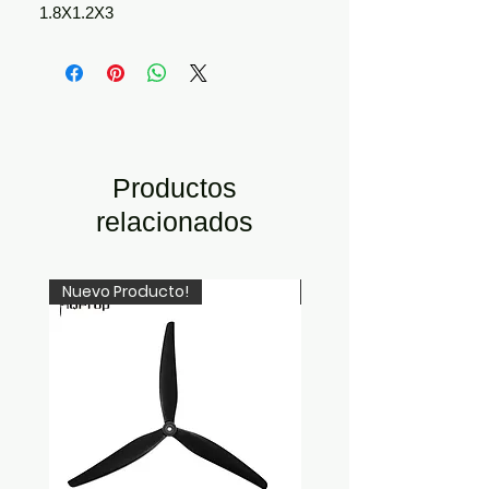
1.8X1.2X3
Productos
relacionados
Nuevo Producto!
Recién Llegado!