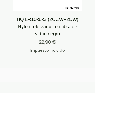
HQ LR10x6x3 (2CCW+2CW)
HQ Juicy Prop J35 (4.9
Nylon reforzado con fibra de
vidrio negro
Precio
22,90 €
Impuesto incluido