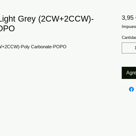
Light Grey (2CW+2CCW)-
3,95 
POPO
Impuest
Cantida
CW+2CCW)-Poly Carbonate-POPO
Agre