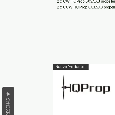
2 x CW HQProp 6X3.5X3 propelle
2 x CCW HQProp 6X3.5X3 propell
Nuevo Producto!
RESEÑAS