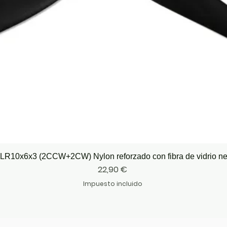
Vista rápida
LR10x6x3 (2CCW+2CW) Nylon reforzado con fibra de vidrio n
Precio
22,90 €
Impuesto incluido