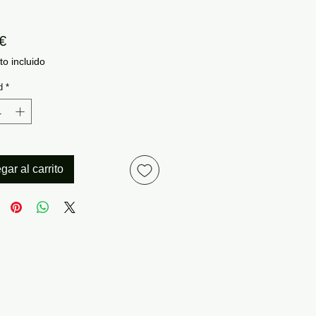
Precio
€
o incluido
d
*
gar al carrito