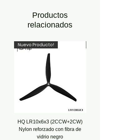
Productos
relacionados
Nuevo Producto!
Recién Llegado!
HQ LR10x6x3 (2CCW+2CW)
HQ Juicy Prop J35 (4.9
Nylon reforzado con fibra de
vidrio negro