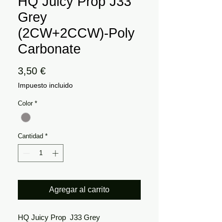
HQ Juicy Prop J33
Grey
(2CW+2CCW)-Poly
Carbonate
Precio
3,50 €
Impuesto incluido
Color
*
Cantidad
*
Agregar al carrito
HQ Juicy Prop J33 Grey