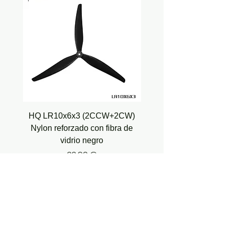
HQ LR10x6x3 (2CCW+2CW)
HQ Juicy Prop J35 (4.9
Nylon reforzado con fibra de
vidrio negro
Precio
22,90 €
Impuesto incluido