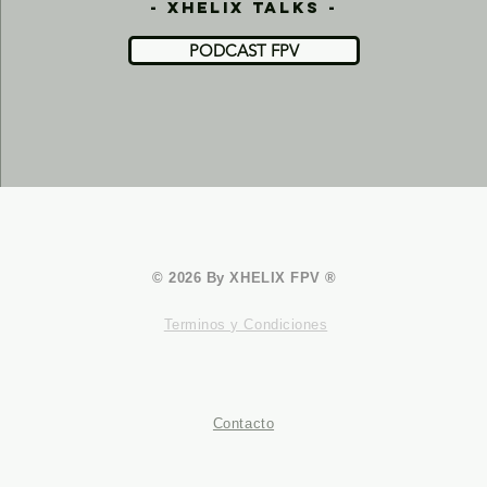
- xhelix talks -
PODCAST FPV
© 2026 By XHELIX FPV ®
Terminos y Condiciones
Contacto