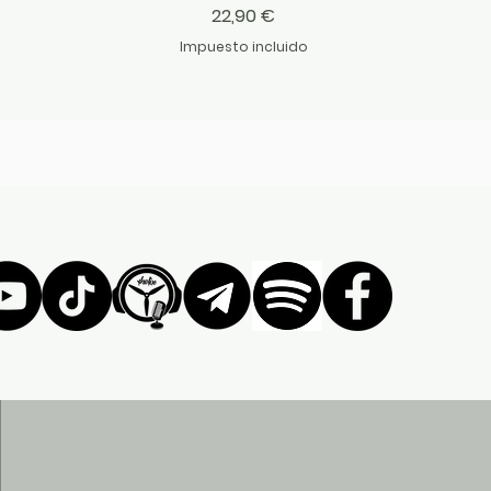
Precio
22,90 €
Impuesto incluido