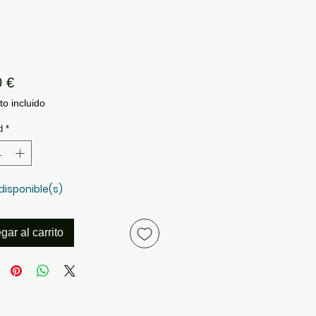
Precio
0 €
o incluido
d
*
 disponible(s)
gar al carrito