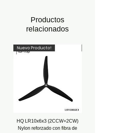
Productos
relacionados
Nuevo Producto!
Recién Llegado!
HQ LR10x6x3 (2CCW+2CW)
HQ Juicy Prop J35 (4.9
Nylon reforzado con fibra de