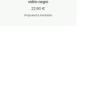
vidrio negro
Precio
22,90 €
Impuesto incluido
ÚNETE AL MOVIMIENTO
UNIRSE