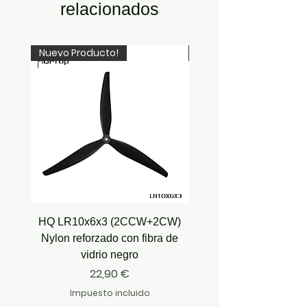
relacionados
Nuevo Producto!
Recién Llegado!
HQ LR10x6x3 (2CCW+2CW)
HQ Juicy Prop J35 (4.9
Nylon reforzado con fibra de
vidrio negro
Precio
22,90 €
Impuesto incluido