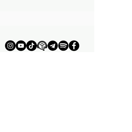
ÚNETE AL MOVIMIENTO
UNIRSE
- xhelix talks -
PODCAST FPV