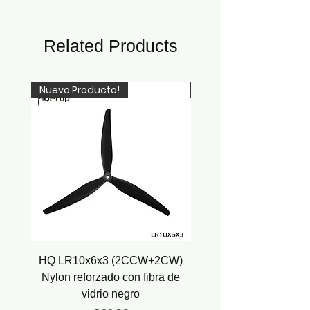
Related Products
Nuevo Producto!
Newcomer!
HQ LR10x6x3 (2CCW+2CW)
HQ Juicy Prop J35 (4.9
Nylon reforzado con fibra de
vidrio negro