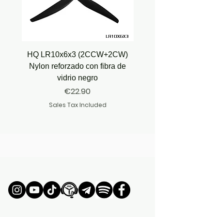
HQ LR10x6x3 (2CCW+2CW)
HQ Juicy Prop J35 (4.9
Nylon reforzado con fibra de
vidrio negro
Price
€22.90
Sales Tax Included