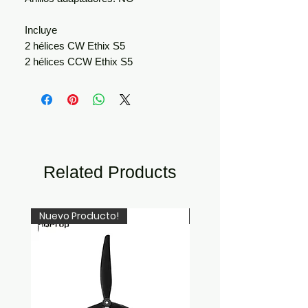
Incluye
2 hélices CW Ethix S5
2 hélices CCW Ethix S5
Related Products
Nuevo Producto!
Newcomer!