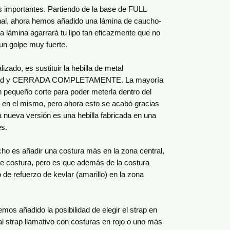
s importantes. Partiendo de la base de FULL
nal, ahora hemos añadido una lámina de caucho-
lámina agarrará tu lipo tan eficazmente que no
un golpe muy fuerte.
zado, es sustituir la hebilla de metal
lidad y CERRADA COMPLETAMENTE. La mayoría
un pequeño corte para poder meterla dentro del
l en el mismo, pero ahora esto se acabó gracias
a nueva versión es una hebilla fabricada en una
es.
ho es añadir una costura más en la zona central,
iple costura, pero es que además de la costura
o de refuerzo de kevlar (amarillo) en la zona
os añadido la posibilidad de elegir el strap en
nal strap llamativo con costuras en rojo o uno más