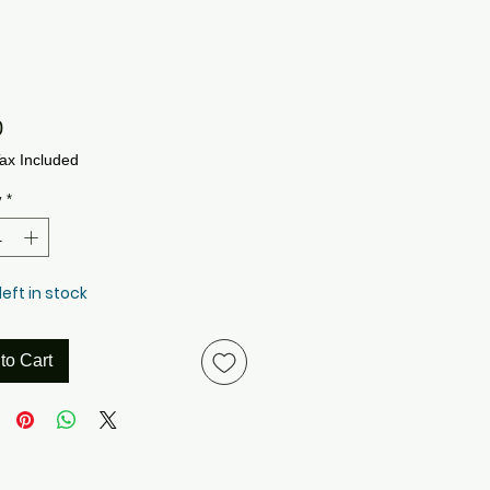
Price
0
ax Included
y
*
left in stock
to Cart