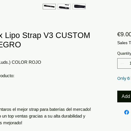
x Lipo Strap V3 CUSTOM
€9.0
NEGRO
Sales T
Quantit
 (1uds.) COLOR ROJO
roducto:
Only 6 
Add 
aros el mejor strap para baterías del mercado!
 un top ventas gracias a su alta durabilidad y
os mejorado!