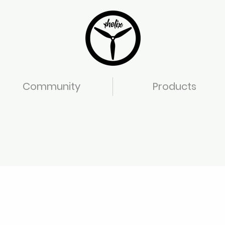
Community
Products