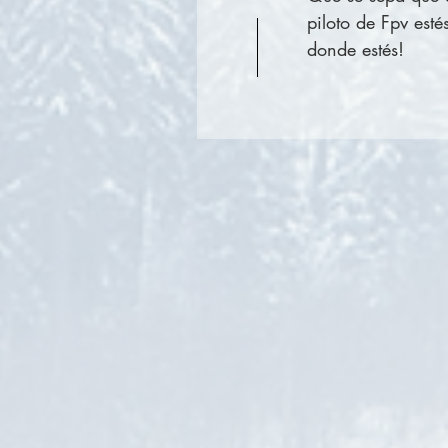
piloto de Fpv esté
donde estés!