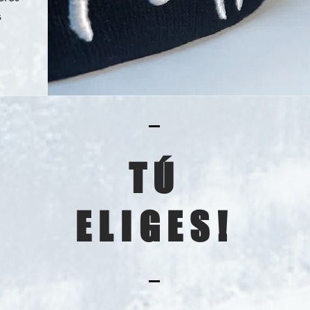
s
TÚ
ELIGES!