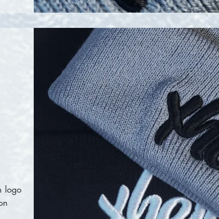
n logo
on