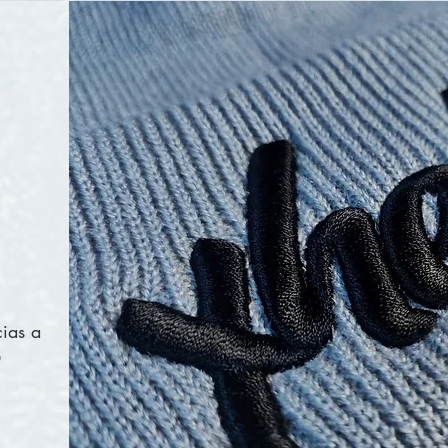
ias a
D