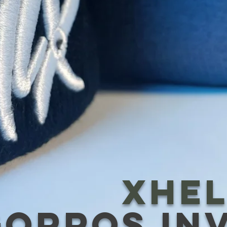
XHEL
gorros in