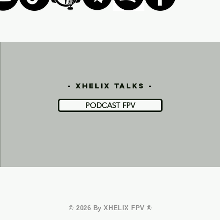
- xhelix talks -
PODCAST FPV
© 2026 By XHELIX FPV ®